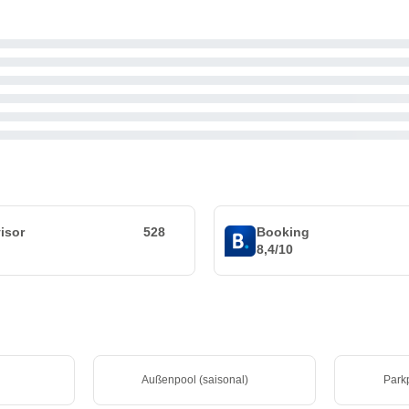
isor
528
Booking
8,4/10
Außenpool (saisonal)
Parkp