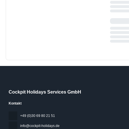
Cockpit Holidays Services GmbH
Kontakt
+49 (0)30 69 80 21 51
info@cockpit-holidays.de