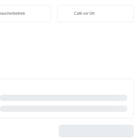
traucherbetrieb
Café vor Ort